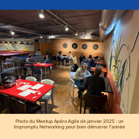
Apéro
agile
de
janvier
2025
:
un
Impromptu
Networking
pour
bien
démarrer
l’année
!
Photo du Meetup Apéro Agile de janvier 2025 : un
Impromptu Networking pour bien démarrer l'année