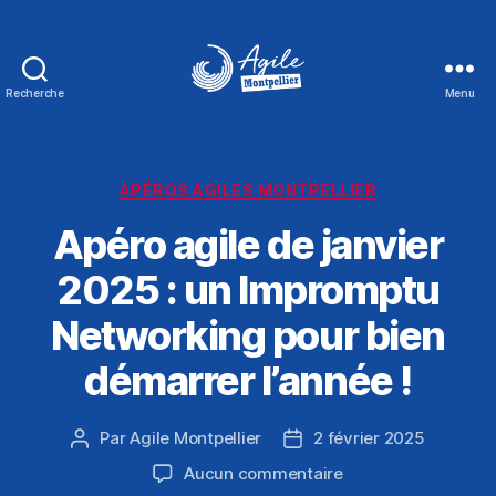
Recherche
Menu
Agile
Montpellier
Catégories
APÉROS AGILES MONTPELLIER
Apéro agile de janvier
2025 : un Impromptu
Networking pour bien
démarrer l’année !
Par
Agile Montpellier
2 février 2025
Auteur
Date
de
de
sur
Aucun commentaire
l’article
l’article