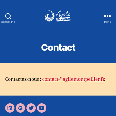
Recherche
Menu
Agile
Montpellier
Contact
Contactez-nous :
contact@agilemontpellier.fr
.
LinkedIn
Meetup
Twitter
YouTube