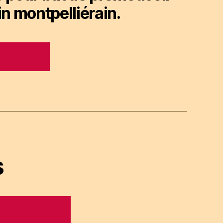
in montpelliérain.
ATIVES !
s
 MONTPELLIER