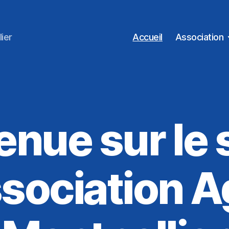
ier
Accueil
Association
nue sur le 
ssociation A