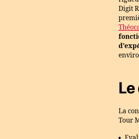
Digit R
premiè
Théoca
foncti
d’expé
enviro
Le
La con
Tour M
Eval