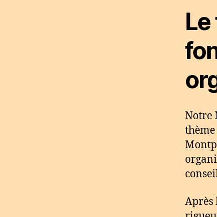
Le 
fo
org
Notre 
thème 
Montpe
organi
conseil
Après 
rigueur