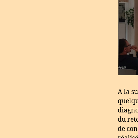
A la s
quelqu
diagno
du ret
de cons