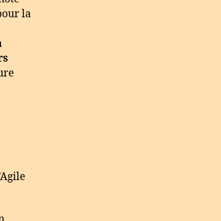
pour la
n
rs
ure
’Agile
n