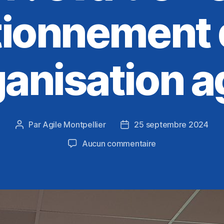
tionnement 
anisation a
Par
Agile Montpellier
25 septembre 2024
Auteur
Date
de
de
sur
Aucun commentaire
l’article
l’article
Apéro
agile
de
septembre
2024
: