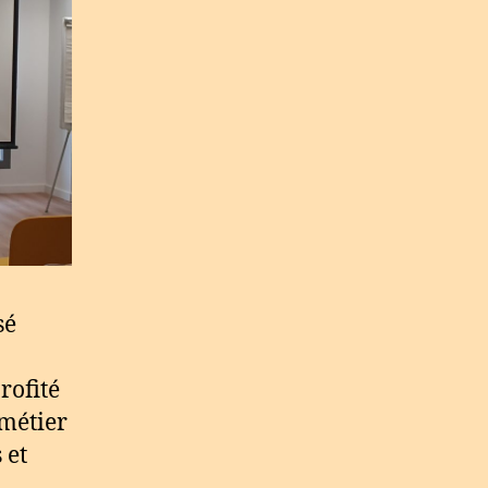
sé
rofité
 métier
 et