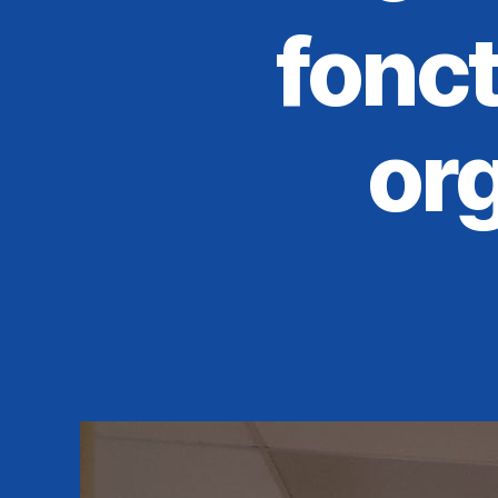
fonc
org