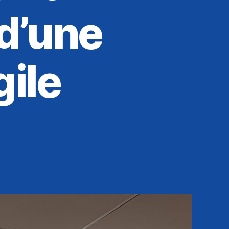
d’une
gile