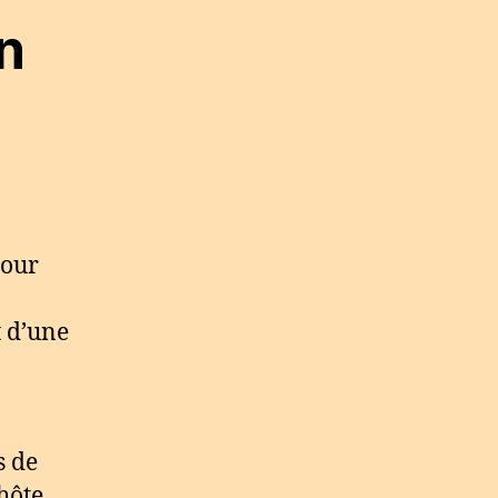
n
pour
t d’une
s de
 hôte